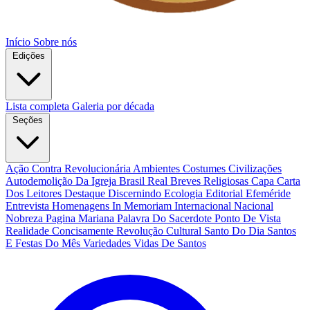
Início
Sobre nós
Edições
Lista completa
Galeria por década
Seções
Ação Contra Revolucionária
Ambientes Costumes Civilizações
Autodemolição Da Igreja
Brasil Real
Breves Religiosas
Capa
Carta
Dos Leitores
Destaque
Discernindo
Ecologia
Editorial
Efeméride
Entrevista
Homenagens
In Memoriam
Internacional
Nacional
Nobreza
Pagina Mariana
Palavra Do Sacerdote
Ponto De Vista
Realidade Concisamente
Revolução Cultural
Santo Do Dia
Santos
E Festas Do Mês
Variedades
Vidas De Santos