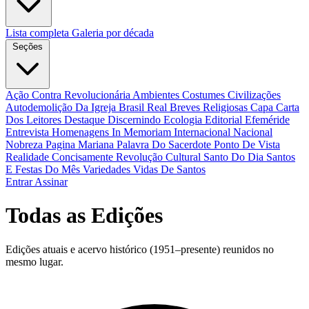
Lista completa
Galeria por década
Seções
Ação Contra Revolucionária
Ambientes Costumes Civilizações
Autodemolição Da Igreja
Brasil Real
Breves Religiosas
Capa
Carta
Dos Leitores
Destaque
Discernindo
Ecologia
Editorial
Efeméride
Entrevista
Homenagens
In Memoriam
Internacional
Nacional
Nobreza
Pagina Mariana
Palavra Do Sacerdote
Ponto De Vista
Realidade Concisamente
Revolução Cultural
Santo Do Dia
Santos
E Festas Do Mês
Variedades
Vidas De Santos
Entrar
Assinar
Todas as Edições
Edições atuais e acervo histórico (1951–presente) reunidos no
mesmo lugar.