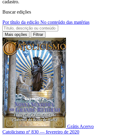
cadastro.
Buscar edições
Por título da edição
No conteúdo das matérias
Mais opções
Filtrar
Grátis
Acervo
Catolicismo nº 830 — fevereiro de 2020