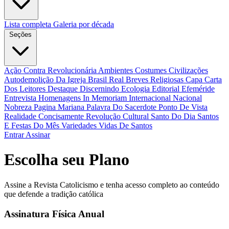
Lista completa
Galeria por década
Seções
Ação Contra Revolucionária
Ambientes Costumes Civilizações
Autodemolição Da Igreja
Brasil Real
Breves Religiosas
Capa
Carta
Dos Leitores
Destaque
Discernindo
Ecologia
Editorial
Efeméride
Entrevista
Homenagens
In Memoriam
Internacional
Nacional
Nobreza
Pagina Mariana
Palavra Do Sacerdote
Ponto De Vista
Realidade Concisamente
Revolução Cultural
Santo Do Dia
Santos
E Festas Do Mês
Variedades
Vidas De Santos
Entrar
Assinar
Escolha seu Plano
Assine a Revista Catolicismo e tenha acesso completo ao conteúdo
que defende a tradição católica
Assinatura Física Anual