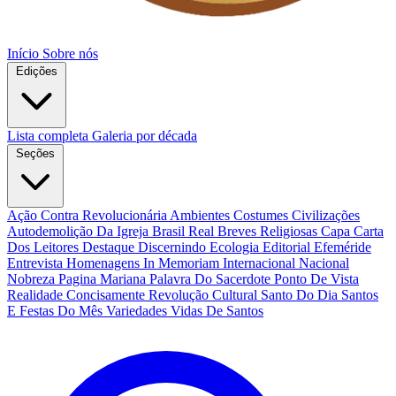
Início
Sobre nós
Edições
Lista completa
Galeria por década
Seções
Ação Contra Revolucionária
Ambientes Costumes Civilizações
Autodemolição Da Igreja
Brasil Real
Breves Religiosas
Capa
Carta
Dos Leitores
Destaque
Discernindo
Ecologia
Editorial
Efeméride
Entrevista
Homenagens
In Memoriam
Internacional
Nacional
Nobreza
Pagina Mariana
Palavra Do Sacerdote
Ponto De Vista
Realidade Concisamente
Revolução Cultural
Santo Do Dia
Santos
E Festas Do Mês
Variedades
Vidas De Santos