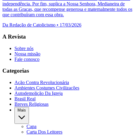
independência. Por fim, suplica a Nossa Senhora, Medianeira de
todas as Graças, que recompense generosa e maternalmente todos os
que contribuíram com essa obra.
Da Redação de Catolicismo
•
17/03/2026
A Revista
Sobre nós
Nossa missão
Fale conosco
Categorias
Ação Contra Revolucionária
Ambientes Costumes Civilizações
Autodemolição Da Igreja
Brasil Real
Breves Religiosas
Mais
Capa
Carta Dos Leitores