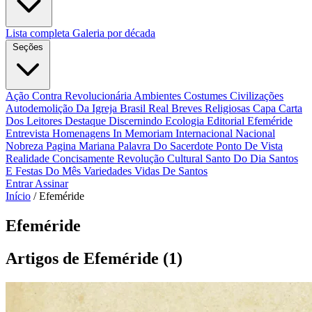
Lista completa
Galeria por década
Seções
Ação Contra Revolucionária
Ambientes Costumes Civilizações
Autodemolição Da Igreja
Brasil Real
Breves Religiosas
Capa
Carta
Dos Leitores
Destaque
Discernindo
Ecologia
Editorial
Efeméride
Entrevista
Homenagens
In Memoriam
Internacional
Nacional
Nobreza
Pagina Mariana
Palavra Do Sacerdote
Ponto De Vista
Realidade Concisamente
Revolução Cultural
Santo Do Dia
Santos
E Festas Do Mês
Variedades
Vidas De Santos
Entrar
Assinar
Início
/
Efeméride
Efeméride
Artigos de Efeméride
(1)