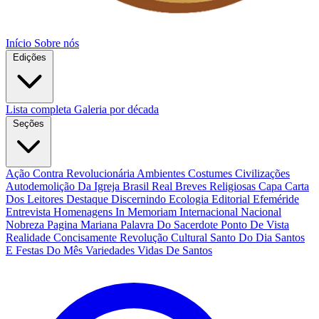
Início
Sobre nós
Edições
Lista completa
Galeria por década
Seções
Ação Contra Revolucionária
Ambientes Costumes Civilizações
Autodemolição Da Igreja
Brasil Real
Breves Religiosas
Capa
Carta
Dos Leitores
Destaque
Discernindo
Ecologia
Editorial
Efeméride
Entrevista
Homenagens
In Memoriam
Internacional
Nacional
Nobreza
Pagina Mariana
Palavra Do Sacerdote
Ponto De Vista
Realidade Concisamente
Revolução Cultural
Santo Do Dia
Santos
E Festas Do Mês
Variedades
Vidas De Santos