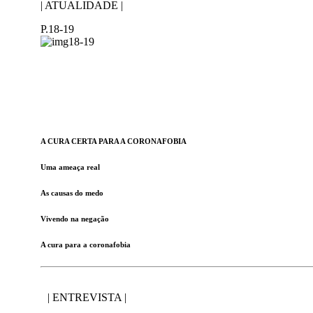
| ATUALIDADE |
P.18-19
A CURA CERTA PARA A CORONAFOBIA
Uma ameaça real
As causas do medo
Vivendo na negação
A cura para a coronafobia
| ENTREVISTA |