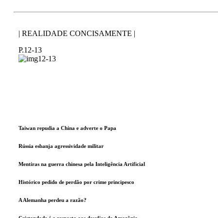
| REALIDADE CONCISAMENTE |
P.12-13
Taiwan repudia a China e adverte o Papa
Rússia esbanja agressividade militar
Mentiras na guerra chinesa pela Inteligência Artificial
Histórico pedido de perdão por crime principesco
A Alemanha perdeu a razão?
Cristandade é a resposta aos desafios da Amazônia