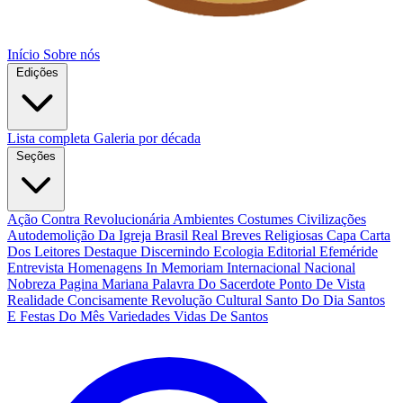
Início
Sobre nós
Edições
Lista completa
Galeria por década
Seções
Ação Contra Revolucionária
Ambientes Costumes Civilizações
Autodemolição Da Igreja
Brasil Real
Breves Religiosas
Capa
Carta
Dos Leitores
Destaque
Discernindo
Ecologia
Editorial
Efeméride
Entrevista
Homenagens
In Memoriam
Internacional
Nacional
Nobreza
Pagina Mariana
Palavra Do Sacerdote
Ponto De Vista
Realidade Concisamente
Revolução Cultural
Santo Do Dia
Santos
E Festas Do Mês
Variedades
Vidas De Santos