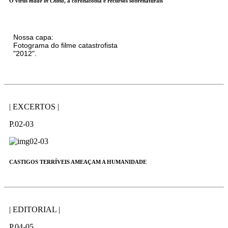
O vírus
made in China
, a coronafobia e recursos sobrenaturais
Nossa capa:
Fotograma do filme catastrofista
"2012".
| EXCERTOS |
P.02-03
CASTIGOS TERRÍVEIS AMEAÇAM A HUMANIDADE
| EDITORIAL |
P.04-05