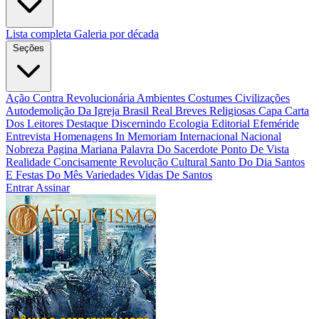
Lista completa
Galeria por década
Seções
Ação Contra Revolucionária
Ambientes Costumes Civilizações
Autodemolição Da Igreja
Brasil Real
Breves Religiosas
Capa
Carta
Dos Leitores
Destaque
Discernindo
Ecologia
Editorial
Efeméride
Entrevista
Homenagens
In Memoriam
Internacional
Nacional
Nobreza
Pagina Mariana
Palavra Do Sacerdote
Ponto De Vista
Realidade Concisamente
Revolução Cultural
Santo Do Dia
Santos
E Festas Do Mês
Variedades
Vidas De Santos
Entrar
Assinar