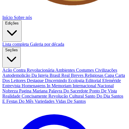
Início
Sobre nós
Edições
Lista completa
Galeria por década
Seções
Ação Contra Revolucionária
Ambientes Costumes Civilizações
Autodemolição Da Igreja
Brasil Real
Breves Religiosas
Capa
Carta
Dos Leitores
Destaque
Discernindo
Ecologia
Editorial
Efeméride
Entrevista
Homenagens
In Memoriam
Internacional
Nacional
Nobreza
Pagina Mariana
Palavra Do Sacerdote
Ponto De Vista
Realidade Concisamente
Revolução Cultural
Santo Do Dia
Santos
E Festas Do Mês
Variedades
Vidas De Santos