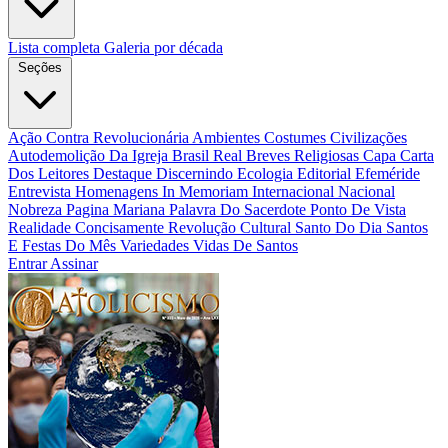
Lista completa
Galeria por década
Seções
Ação Contra Revolucionária
Ambientes Costumes Civilizações
Autodemolição Da Igreja
Brasil Real
Breves Religiosas
Capa
Carta
Dos Leitores
Destaque
Discernindo
Ecologia
Editorial
Efeméride
Entrevista
Homenagens
In Memoriam
Internacional
Nacional
Nobreza
Pagina Mariana
Palavra Do Sacerdote
Ponto De Vista
Realidade Concisamente
Revolução Cultural
Santo Do Dia
Santos
E Festas Do Mês
Variedades
Vidas De Santos
Entrar
Assinar