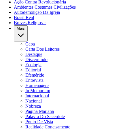
Ação Contra Revolucionária
Ambientes Costumes Civilizações
Autodemolição Da Igreja
Brasil Real
Breves Religiosas
Mais
Capa
Carta Dos Leitores
Destaque
Discernindo
Ecologia
Editorial
Efeméride
Entrevista
Homenagens
In Memoriam
Internacional
Nacional
Nobreza
Pagina Mariana
Palavra Do Sacerdote
Ponto De Vista
Realidade Concisamente