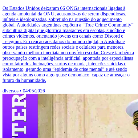
Os Estados Unidos deixaram 66 ONGs internacionais ligadas à
agenda ambiental da ONU, acusando-as de serem dispendiosas,
inúteis e ideologizadas, sobretudo na questão do aquecimento
global. Autoridades argentinas expõem a “True Crime Community”,
subcultura digital que glorifica massacres em escolas, suicídio e
crimes violentos, orientando jovens em canais como Discord e
Telegram. Em reação aos danos do mundo digital, a Austrália e
outros países restringem redes sociais e celulares para menores,
observando melhora imediata no convívio escolar. Cresce também a
preocupação com a inteligência artificial, apontada por especialistas
como fator de alucinações, surtos de mania, intenções suicidas e
isolamento, gerando uma “epidemia de crise mental” e até sendo
vista por alguns como algo quase demoníaco, capaz de ameaçar o
futuro da humanidade.
diversos
•
04/05/2026