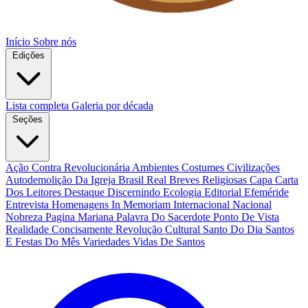
Início
Sobre nós
Edições
Lista completa
Galeria por década
Seções
Ação Contra Revolucionária
Ambientes Costumes Civilizações
Autodemolição Da Igreja
Brasil Real
Breves Religiosas
Capa
Carta
Dos Leitores
Destaque
Discernindo
Ecologia
Editorial
Efeméride
Entrevista
Homenagens
In Memoriam
Internacional
Nacional
Nobreza
Pagina Mariana
Palavra Do Sacerdote
Ponto De Vista
Realidade Concisamente
Revolução Cultural
Santo Do Dia
Santos
E Festas Do Mês
Variedades
Vidas De Santos