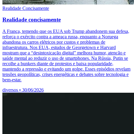
Realidade Concisamente
Realidade concisamente
A França, temendo que os EUA sob Trump abandonem sua defesa,
reforça o exército contra a ameaça russa, enquanto a Noruega
abandona os carros elétricos por custos e problemas de
infraestrutura. Nos EUA, estudos de Georgetown e Harvard
mostram que a “desintoxicação digital” melhora humor, atenção e
saúde mental ao reduzir o uso de smartphones. Na Rússia, Putin se
recolhe a bunkers diante de protestos e baixa popularidade,
mantendo a repressão e evitando um golpe. Esses episódios revelam
tensões geopolíticas, crises energéticas e debates sobre tecnologia e
bem‑estar.
diversos
•
30/06/2026