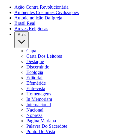
Ação Contra Revolucionária
Ambientes Costumes Civilizações
Autodemolição Da Igreja
Brasil Real
Breves Religiosas
Mais
Capa
Carta Dos Leitores
Destaque
Discernindo
Ecologia
Editorial
Efeméride
Entrevista
Homenagens
In Memoriam
Internacional
Nacional
Nobreza
Pagina Mariana
Palavra Do Sacerdote
Ponto De Vista