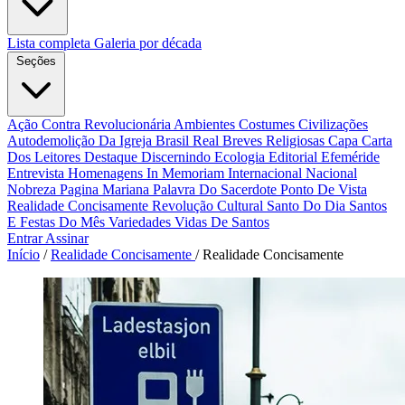
Lista completa
Galeria por década
Seções
Ação Contra Revolucionária
Ambientes Costumes Civilizações
Autodemolição Da Igreja
Brasil Real
Breves Religiosas
Capa
Carta
Dos Leitores
Destaque
Discernindo
Ecologia
Editorial
Efeméride
Entrevista
Homenagens
In Memoriam
Internacional
Nacional
Nobreza
Pagina Mariana
Palavra Do Sacerdote
Ponto De Vista
Realidade Concisamente
Revolução Cultural
Santo Do Dia
Santos
E Festas Do Mês
Variedades
Vidas De Santos
Entrar
Assinar
Início
/
Realidade Concisamente
/
Realidade Concisamente