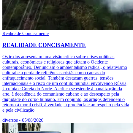
Realidade Concisamente
REALIDADE CONCISAMENTE
Os textos apresentam uma visão crítica sobre crises políticas,
culturais, econômicas e religiosas que afetam o Ocidente
contemporâneo. Denunciam o ambientalismo radical, o relativismo
cultural e a perda de referências cristãs como causas do
enfraquecimento social. Também destacam guerras, tensões
internacionais e o risco de um conflito mundial envolvendo Rússia,
Ucrânia e Coreia do Norte. A crítica se estende à banalização da
arte, à decadência do comunismo cubano e ao desrespeito pela
dignidade do corpo humano. Em conjunto, os artigos defendem o
retorno à moral cristã, à verdade, à prudência e ao respeito pela vida
e pela civilização.
diversos
•
05/08/2026