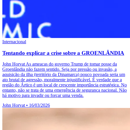
Internacional
Tentando explicar a crise sobre a GROENLÂNDIA
John Horvat As ameaças do governo Trump de tomar posse da
Groenlândia não fazem sentido. Seja por pressão ou invasão, a
aquisição da ilha (território da Dinamarca) pouco povoada seria um
ato brutal de agressão, moralmente injustificável. É verdade que a
região do Ártico é um local de crescente importância estratégica. No
entanto, não se trata de uma emergência de segurança nacional. Não
há motivo para invadir ou forçar uma venda.
John Horvat
•
16/03/2026