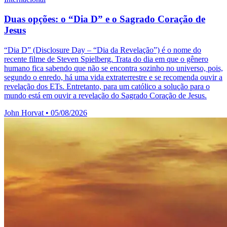
Duas opções: o “Dia D” e o Sagrado Coração de
Jesus
“Dia D” (Disclosure Day – “Dia da Revelação”) é o nome do
recente filme de Steven Spielberg. Trata do dia em que o gênero
humano fica sabendo que não se encontra sozinho no universo, pois,
segundo o enredo, há uma vida extraterrestre e se recomenda ouvir a
revelação dos ETs. Entretanto, para um católico a solução para o
mundo está em ouvir a revelação do Sagrado Coração de Jesus.
John Horvat
•
05/08/2026