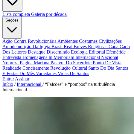
Lista completa
Galeria por década
Seções
Ação Contra Revolucionária
Ambientes Costumes Civilizações
Autodemolição Da Igreja
Brasil Real
Breves Religiosas
Capa
Carta
Dos Leitores
Destaque
Discernindo
Ecologia
Editorial
Efeméride
Entrevista
Homenagens
In Memoriam
Internacional
Nacional
Nobreza
Pagina Mariana
Palavra Do Sacerdote
Ponto De Vista
Realidade Concisamente
Revolução Cultural
Santo Do Dia
Santos
E Festas Do Mês
Variedades
Vidas De Santos
Entrar
Assinar
Início
/
Internacional
/
“Falcões” e “pombos” na turbulência
Internacional