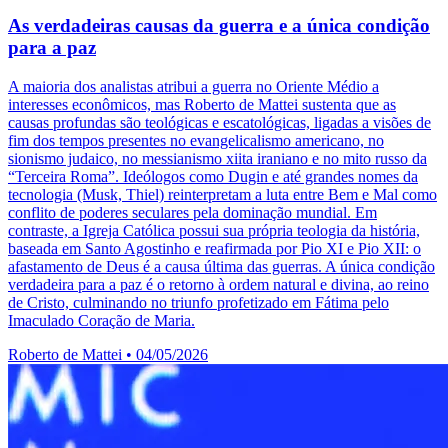
As verdadeiras causas da guerra e a única condição
para a paz
A maioria dos analistas atribui a guerra no Oriente Médio a
interesses econômicos, mas Roberto de Mattei sustenta que as
causas profundas são teológicas e escatológicas, ligadas a visões de
fim dos tempos presentes no evangelicalismo americano, no
sionismo judaico, no messianismo xiita iraniano e no mito russo da
“Terceira Roma”. Ideólogos como Dugin e até grandes nomes da
tecnologia (Musk, Thiel) reinterpretam a luta entre Bem e Mal como
conflito de poderes seculares pela dominação mundial. Em
contraste, a Igreja Católica possui sua própria teologia da história,
baseada em Santo Agostinho e reafirmada por Pio XI e Pio XII: o
afastamento de Deus é a causa última das guerras. A única condição
verdadeira para a paz é o retorno à ordem natural e divina, ao reino
de Cristo, culminando no triunfo profetizado em Fátima pelo
Imaculado Coração de Maria.
Roberto de Mattei
•
04/05/2026