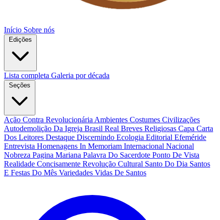
Início
Sobre nós
Edições
Lista completa
Galeria por década
Seções
Ação Contra Revolucionária
Ambientes Costumes Civilizações
Autodemolição Da Igreja
Brasil Real
Breves Religiosas
Capa
Carta
Dos Leitores
Destaque
Discernindo
Ecologia
Editorial
Efeméride
Entrevista
Homenagens
In Memoriam
Internacional
Nacional
Nobreza
Pagina Mariana
Palavra Do Sacerdote
Ponto De Vista
Realidade Concisamente
Revolução Cultural
Santo Do Dia
Santos
E Festas Do Mês
Variedades
Vidas De Santos