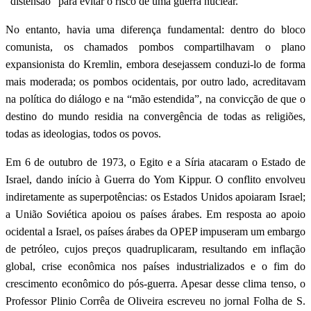
“distensão” para evitar o risco de uma guerra nuclear.
No entanto, havia uma diferença fundamental: dentro do bloco
comunista, os chamados pombos compartilhavam o plano
expansionista do Kremlin, embora desejassem conduzi-lo de forma
mais moderada; os pombos ocidentais, por outro lado, acreditavam
na política do diálogo e na “mão estendida”, na convicção de que o
destino do mundo residia na convergência de todas as religiões,
todas as ideologias, todos os povos.
Em 6 de outubro de 1973, o Egito e a Síria atacaram o Estado de
Israel, dando início à Guerra do Yom Kippur. O conflito envolveu
indiretamente as superpotências: os Estados Unidos apoiaram Israel;
a União Soviética apoiou os países árabes. Em resposta ao apoio
ocidental a Israel, os países árabes da OPEP impuseram um embargo
de petróleo, cujos preços quadruplicaram, resultando em inflação
global, crise econômica nos países industrializados e o fim do
crescimento econômico do pós-guerra. Apesar desse clima tenso, o
Professor Plinio Corrêa de Oliveira escreveu no jornal Folha de S.