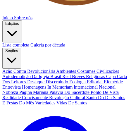
Início
Sobre nós
Edições
Lista completa
Galeria por década
Seções
Ação Contra Revolucionária
Ambientes Costumes Civilizações
Autodemolição Da Igreja
Brasil Real
Breves Religiosas
Capa
Carta
Dos Leitores
Destaque
Discernindo
Ecologia
Editorial
Efeméride
Entrevista
Homenagens
In Memoriam
Internacional
Nacional
Nobreza
Pagina Mariana
Palavra Do Sacerdote
Ponto De Vista
Realidade Concisamente
Revolução Cultural
Santo Do Dia
Santos
E Festas Do Mês
Variedades
Vidas De Santos