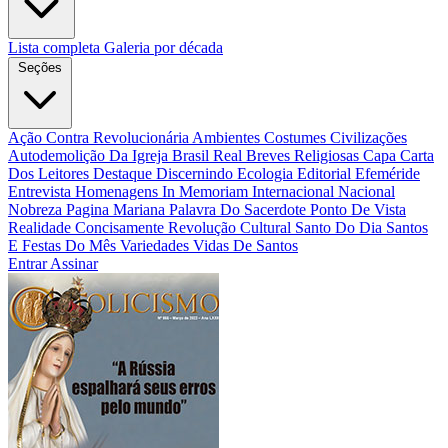
Lista completa
Galeria por década
Seções
Ação Contra Revolucionária
Ambientes Costumes Civilizações
Autodemolição Da Igreja
Brasil Real
Breves Religiosas
Capa
Carta
Dos Leitores
Destaque
Discernindo
Ecologia
Editorial
Efeméride
Entrevista
Homenagens
In Memoriam
Internacional
Nacional
Nobreza
Pagina Mariana
Palavra Do Sacerdote
Ponto De Vista
Realidade Concisamente
Revolução Cultural
Santo Do Dia
Santos
E Festas Do Mês
Variedades
Vidas De Santos
Entrar
Assinar