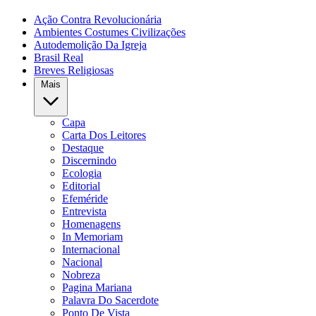
Ação Contra Revolucionária
Ambientes Costumes Civilizações
Autodemolição Da Igreja
Brasil Real
Breves Religiosas
Mais
Capa
Carta Dos Leitores
Destaque
Discernindo
Ecologia
Editorial
Efeméride
Entrevista
Homenagens
In Memoriam
Internacional
Nacional
Nobreza
Pagina Mariana
Palavra Do Sacerdote
Ponto De Vista