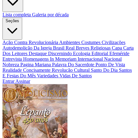
Lista completa
Galeria por década
Seções
Ação Contra Revolucionária
Ambientes Costumes Civilizações
Autodemolição Da Igreja
Brasil Real
Breves Religiosas
Capa
Carta
Dos Leitores
Destaque
Discernindo
Ecologia
Editorial
Efeméride
Entrevista
Homenagens
In Memoriam
Internacional
Nacional
Nobreza
Pagina Mariana
Palavra Do Sacerdote
Ponto De Vista
Realidade Concisamente
Revolução Cultural
Santo Do Dia
Santos
E Festas Do Mês
Variedades
Vidas De Santos
Entrar
Assinar