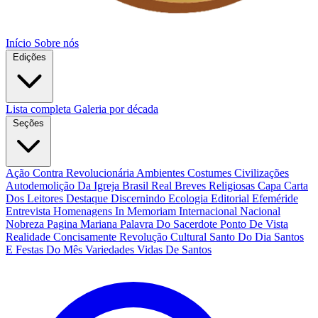
Início
Sobre nós
Edições
Lista completa
Galeria por década
Seções
Ação Contra Revolucionária
Ambientes Costumes Civilizações
Autodemolição Da Igreja
Brasil Real
Breves Religiosas
Capa
Carta
Dos Leitores
Destaque
Discernindo
Ecologia
Editorial
Efeméride
Entrevista
Homenagens
In Memoriam
Internacional
Nacional
Nobreza
Pagina Mariana
Palavra Do Sacerdote
Ponto De Vista
Realidade Concisamente
Revolução Cultural
Santo Do Dia
Santos
E Festas Do Mês
Variedades
Vidas De Santos