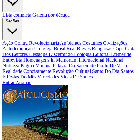
Lista completa
Galeria por década
Seções
Ação Contra Revolucionária
Ambientes Costumes Civilizações
Autodemolição Da Igreja
Brasil Real
Breves Religiosas
Capa
Carta
Dos Leitores
Destaque
Discernindo
Ecologia
Editorial
Efeméride
Entrevista
Homenagens
In Memoriam
Internacional
Nacional
Nobreza
Pagina Mariana
Palavra Do Sacerdote
Ponto De Vista
Realidade Concisamente
Revolução Cultural
Santo Do Dia
Santos
E Festas Do Mês
Variedades
Vidas De Santos
Entrar
Assinar