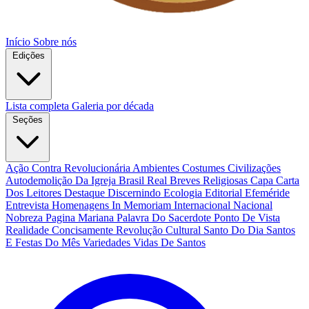
Início
Sobre nós
Edições
Lista completa
Galeria por década
Seções
Ação Contra Revolucionária
Ambientes Costumes Civilizações
Autodemolição Da Igreja
Brasil Real
Breves Religiosas
Capa
Carta
Dos Leitores
Destaque
Discernindo
Ecologia
Editorial
Efeméride
Entrevista
Homenagens
In Memoriam
Internacional
Nacional
Nobreza
Pagina Mariana
Palavra Do Sacerdote
Ponto De Vista
Realidade Concisamente
Revolução Cultural
Santo Do Dia
Santos
E Festas Do Mês
Variedades
Vidas De Santos