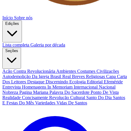
Início
Sobre nós
Edições
Lista completa
Galeria por década
Seções
Ação Contra Revolucionária
Ambientes Costumes Civilizações
Autodemolição Da Igreja
Brasil Real
Breves Religiosas
Capa
Carta
Dos Leitores
Destaque
Discernindo
Ecologia
Editorial
Efeméride
Entrevista
Homenagens
In Memoriam
Internacional
Nacional
Nobreza
Pagina Mariana
Palavra Do Sacerdote
Ponto De Vista
Realidade Concisamente
Revolução Cultural
Santo Do Dia
Santos
E Festas Do Mês
Variedades
Vidas De Santos