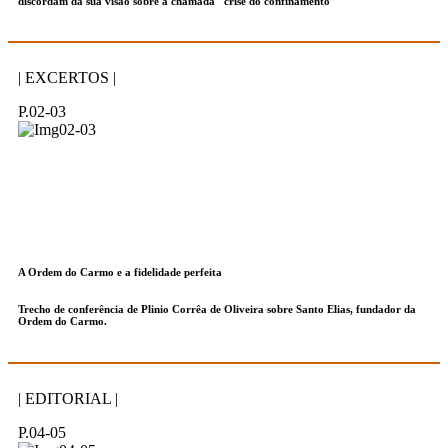
discordam da sua visão sobre a chamada "crise do confinamento"
| EXCERTOS |
P.02-03
A Ordem do Carmo e a fidelidade perfeita
Trecho de conferência de Plinio Corrêa de Oliveira sobre Santo Elias, fundador da
Ordem do Carmo.
| EDITORIAL |
P.04-05