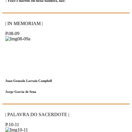
– Foice e martelo em nossa bandeira, não!
| IN MEMORIAM |
P.08-09
Juan Gonzalo Larraín Campbell
Jorge Garcia de Sena
| PALAVRA DO SACERDOTE |
P.10-11