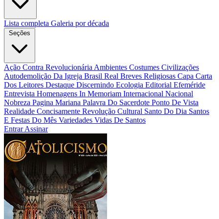
Lista completa
Galeria por década
Seções
Ação Contra Revolucionária
Ambientes Costumes Civilizações
Autodemolição Da Igreja
Brasil Real
Breves Religiosas
Capa
Carta
Dos Leitores
Destaque
Discernindo
Ecologia
Editorial
Efeméride
Entrevista
Homenagens
In Memoriam
Internacional
Nacional
Nobreza
Pagina Mariana
Palavra Do Sacerdote
Ponto De Vista
Realidade Concisamente
Revolução Cultural
Santo Do Dia
Santos
E Festas Do Mês
Variedades
Vidas De Santos
Entrar
Assinar