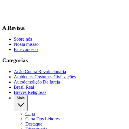
A Revista
Sobre nós
Nossa missão
Fale conosco
Categorias
Ação Contra Revolucionária
Ambientes Costumes Civilizações
Autodemolição Da Igreja
Brasil Real
Breves Religiosas
Mais
Capa
Carta Dos Leitores
Destaque