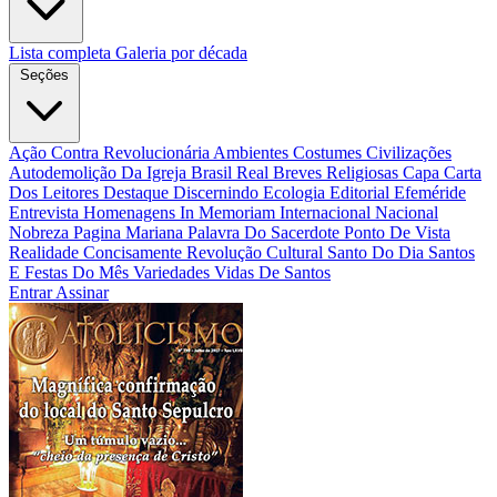
Lista completa
Galeria por década
Seções
Ação Contra Revolucionária
Ambientes Costumes Civilizações
Autodemolição Da Igreja
Brasil Real
Breves Religiosas
Capa
Carta
Dos Leitores
Destaque
Discernindo
Ecologia
Editorial
Efeméride
Entrevista
Homenagens
In Memoriam
Internacional
Nacional
Nobreza
Pagina Mariana
Palavra Do Sacerdote
Ponto De Vista
Realidade Concisamente
Revolução Cultural
Santo Do Dia
Santos
E Festas Do Mês
Variedades
Vidas De Santos
Entrar
Assinar