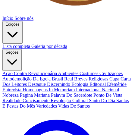
Início
Sobre nós
Edições
Lista completa
Galeria por década
Seções
Ação Contra Revolucionária
Ambientes Costumes Civilizações
Autodemolição Da Igreja
Brasil Real
Breves Religiosas
Capa
Carta
Dos Leitores
Destaque
Discernindo
Ecologia
Editorial
Efeméride
Entrevista
Homenagens
In Memoriam
Internacional
Nacional
Nobreza
Pagina Mariana
Palavra Do Sacerdote
Ponto De Vista
Realidade Concisamente
Revolução Cultural
Santo Do Dia
Santos
E Festas Do Mês
Variedades
Vidas De Santos