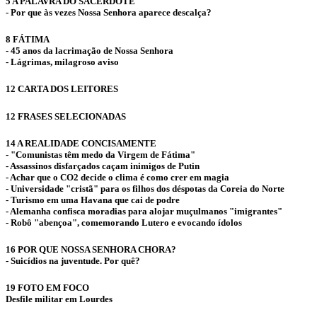
5 A PALAVRA DO SACERDOTE
- Por que às vezes Nossa Senhora aparece descalça?
8 FÁTIMA
- 45 anos da lacrimação de Nossa Senhora
- Lágrimas, milagroso aviso
12 CARTA DOS LEITORES
12 FRASES SELECIONADAS
14 A REALIDADE CONCISAMENTE
- "Comunistas têm medo da Virgem de Fátima"
- Assassinos disfarçados caçam inimigos de Putin
- Achar que o CO2 decide o clima é como crer em magia
- Universidade "cristã" para os filhos dos déspotas da Coreia do Norte
- Turismo em uma Havana que cai de podre
- Alemanha confisca moradias para alojar muçulmanos "imigrantes"
- Robô "abençoa", comemorando Lutero e evocando ídolos
16 POR QUE NOSSA SENHORA CHORA?
- Suicídios na juventude. Por quê?
19 FOTO EM FOCO
Desfile militar em Lourdes